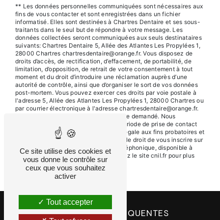
** Les données personnelles communiquées sont nécessaires aux
fins de vous contacter et sont enregistrées dans un fichier
informatisé. Elles sont destinées à Chartres Dentaire et ses sous-
traitants dans le seul but de répondre à votre message. Les
données collectées seront communiquées aux seuls destinataires
suivants: Chartres Dentaire 5, Allée des Atlantes Les Propylées 1,
28000 Chartres chartresdentaire@orange.fr. Vous disposez de
droits d’accès, de rectification, d’effacement, de portabilité, de
limitation, d’opposition, de retrait de votre consentement à tout
moment et du droit d’introduire une réclamation auprès d’une
autorité de contrôle, ainsi que d’organiser le sort de vos données
post-mortem. Vous pouvez exercer ces droits par voie postale à
l'adresse 5, Allée des Atlantes Les Propylées 1, 28000 Chartres ou
par courrier électronique à l'adresse chartresdentaire@orange.fr.
Un justificatif d'identité pourra vous être demandé. Nous
conservons vos données pendant la période de prise de contact
puis pendant la durée de prescription légale aux fins probatoires et
de gestion des contentieux. Vous avez le droit de vous inscrire sur
la liste d'opposition au démarchage téléphonique, disponible à
Ce site utilise des cookies et
cette adresse:
Bloctel.gouv.fr
. Consultez le site cnil.fr pour plus
vous donne le contrôle sur
d’informations sur vos droits.
ceux que vous souhaitez
activer
Tout accepter
RECHERCHES FRÉQUENTES