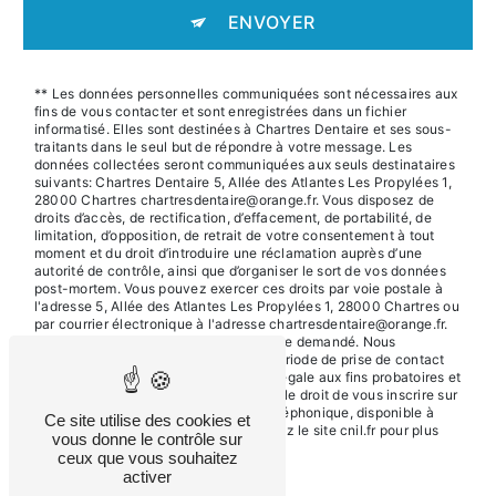
ENVOYER
** Les données personnelles communiquées sont nécessaires aux
fins de vous contacter et sont enregistrées dans un fichier
informatisé. Elles sont destinées à Chartres Dentaire et ses sous-
traitants dans le seul but de répondre à votre message. Les
données collectées seront communiquées aux seuls destinataires
suivants: Chartres Dentaire 5, Allée des Atlantes Les Propylées 1,
28000 Chartres chartresdentaire@orange.fr. Vous disposez de
droits d’accès, de rectification, d’effacement, de portabilité, de
limitation, d’opposition, de retrait de votre consentement à tout
moment et du droit d’introduire une réclamation auprès d’une
autorité de contrôle, ainsi que d’organiser le sort de vos données
post-mortem. Vous pouvez exercer ces droits par voie postale à
l'adresse 5, Allée des Atlantes Les Propylées 1, 28000 Chartres ou
par courrier électronique à l'adresse chartresdentaire@orange.fr.
Un justificatif d'identité pourra vous être demandé. Nous
conservons vos données pendant la période de prise de contact
puis pendant la durée de prescription légale aux fins probatoires et
de gestion des contentieux. Vous avez le droit de vous inscrire sur
la liste d'opposition au démarchage téléphonique, disponible à
Ce site utilise des cookies et
cette adresse:
Bloctel.gouv.fr
. Consultez le site cnil.fr pour plus
vous donne le contrôle sur
d’informations sur vos droits.
ceux que vous souhaitez
activer