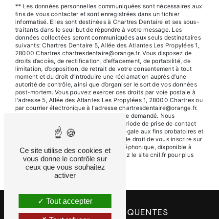
** Les données personnelles communiquées sont nécessaires aux
fins de vous contacter et sont enregistrées dans un fichier
informatisé. Elles sont destinées à Chartres Dentaire et ses sous-
traitants dans le seul but de répondre à votre message. Les
données collectées seront communiquées aux seuls destinataires
suivants: Chartres Dentaire 5, Allée des Atlantes Les Propylées 1,
28000 Chartres chartresdentaire@orange.fr. Vous disposez de
droits d’accès, de rectification, d’effacement, de portabilité, de
limitation, d’opposition, de retrait de votre consentement à tout
moment et du droit d’introduire une réclamation auprès d’une
autorité de contrôle, ainsi que d’organiser le sort de vos données
post-mortem. Vous pouvez exercer ces droits par voie postale à
l'adresse 5, Allée des Atlantes Les Propylées 1, 28000 Chartres ou
par courrier électronique à l'adresse chartresdentaire@orange.fr.
Un justificatif d'identité pourra vous être demandé. Nous
conservons vos données pendant la période de prise de contact
puis pendant la durée de prescription légale aux fins probatoires et
de gestion des contentieux. Vous avez le droit de vous inscrire sur
la liste d'opposition au démarchage téléphonique, disponible à
Ce site utilise des cookies et
cette adresse:
Bloctel.gouv.fr
. Consultez le site cnil.fr pour plus
vous donne le contrôle sur
d’informations sur vos droits.
ceux que vous souhaitez
activer
Tout accepter
RECHERCHES FRÉQUENTES