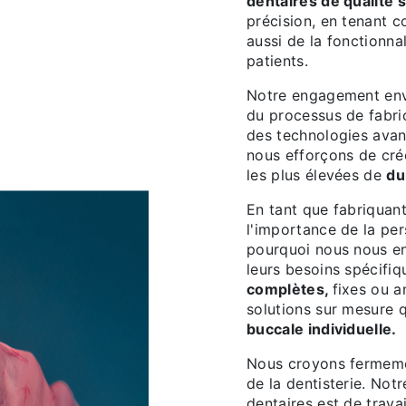
dentaires de qualité 
précision, en tenant 
aussi de la fonctionna
patients.
Notre engagement enve
du processus de fabri
des technologies avan
nous efforçons de cré
les plus élevées de
du
En tant que fabriquan
l'importance de la per
pourquoi nous nous en
leurs besoins spécifiq
complètes,
fixes ou a
solutions sur mesure q
buccale individuelle.
Nous croyons fermemen
de la dentisterie. Not
dentaires est de trava