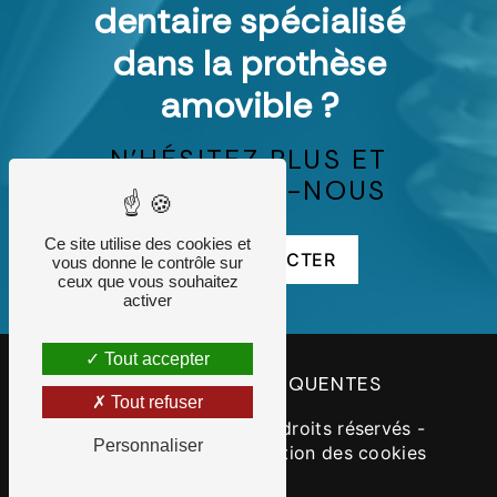
dentaire spécialisé
dans la prothèse
amovible ?
N'HÉSITEZ PLUS ET
CONTACTEZ-NOUS
Ce site utilise des cookies et
NOUS CONTACTER
vous donne le contrôle sur
ceux que vous souhaitez
activer
Tout accepter
RECHERCHES FRÉQUENTES
Tout refuser
©
Vistalid
- 2026 - Tous droits réservés -
Personnaliser
Mentions légales
-
Gestion des cookies