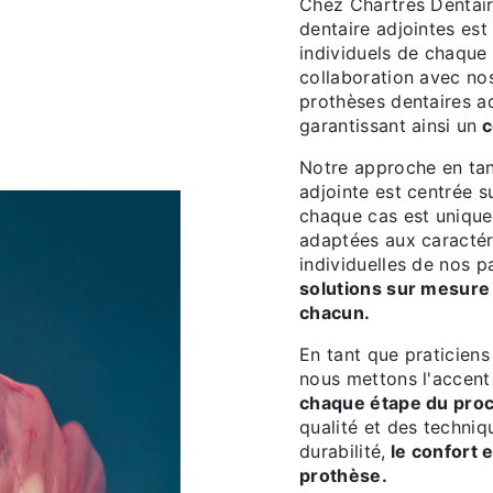
Chez Chartres Dentair
dentaire adjointes es
individuels de chaque 
collaboration avec no
prothèses dentaires ad
garantissant ainsi un
c
Notre approche en tan
adjointe est centrée 
chaque cas est unique
adaptées aux caractér
individuelles de nos p
solutions sur mesure
chacun.
En tant que praticiens
nous mettons l'accent
chaque étape du pro
qualité et des techniq
durabilité,
le confort e
prothèse.