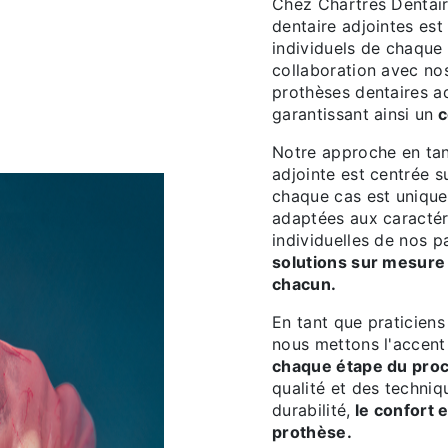
Chez Chartres Dentair
dentaire adjointes es
individuels de chaque 
collaboration avec no
prothèses dentaires ad
garantissant ainsi un
c
Notre approche en tan
adjointe est centrée 
chaque cas est unique
adaptées aux caractér
individuelles de nos p
solutions sur mesure
chacun.
En tant que praticiens
nous mettons l'accent
chaque étape du pro
qualité et des techniq
durabilité,
le confort e
prothèse.