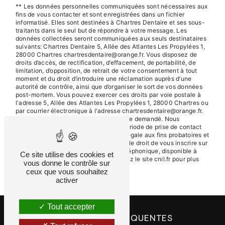
** Les données personnelles communiquées sont nécessaires aux
fins de vous contacter et sont enregistrées dans un fichier
informatisé. Elles sont destinées à Chartres Dentaire et ses sous-
traitants dans le seul but de répondre à votre message. Les
données collectées seront communiquées aux seuls destinataires
suivants: Chartres Dentaire 5, Allée des Atlantes Les Propylées 1,
28000 Chartres chartresdentaire@orange.fr. Vous disposez de
droits d’accès, de rectification, d’effacement, de portabilité, de
limitation, d’opposition, de retrait de votre consentement à tout
moment et du droit d’introduire une réclamation auprès d’une
autorité de contrôle, ainsi que d’organiser le sort de vos données
post-mortem. Vous pouvez exercer ces droits par voie postale à
l'adresse 5, Allée des Atlantes Les Propylées 1, 28000 Chartres ou
par courrier électronique à l'adresse chartresdentaire@orange.fr.
Un justificatif d'identité pourra vous être demandé. Nous
conservons vos données pendant la période de prise de contact
puis pendant la durée de prescription légale aux fins probatoires et
de gestion des contentieux. Vous avez le droit de vous inscrire sur
la liste d'opposition au démarchage téléphonique, disponible à
Ce site utilise des cookies et
cette adresse:
Bloctel.gouv.fr
. Consultez le site cnil.fr pour plus
vous donne le contrôle sur
d’informations sur vos droits.
ceux que vous souhaitez
activer
Tout accepter
RECHERCHES FRÉQUENTES