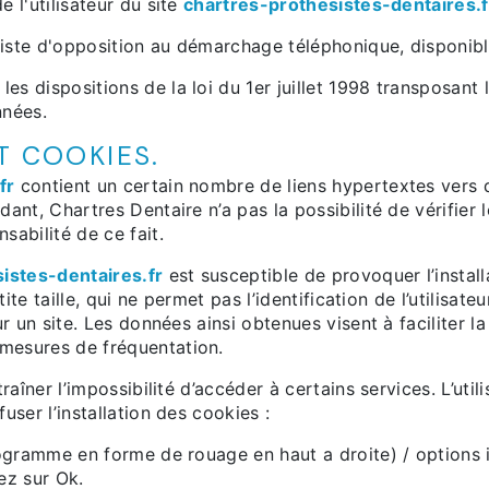
 l'utilisateur du site
chartres-prothesistes-dentaires.f
a liste d'opposition au démarchage téléphonique, disponib
s dispositions de la loi du 1er juillet 1998 transposant 
nnées.
T COOKIES.
fr
contient un certain nombre de liens hypertextes vers d
ant, Chartres Dentaire n’a pas la possibilité de vérifier l
abilité de ce fait.
istes-dentaires.fr
est susceptible de provoquer l’install
tite taille, qui ne permet pas l’identification de l’utilisat
r un site. Les données ainsi obtenues visent à faciliter la 
mesures de fréquentation.
raîner l’impossibilité d’accéder à certains services. L’uti
user l’installation des cookies :
togramme en forme de rouage en haut a droite) / options i
ez sur Ok.