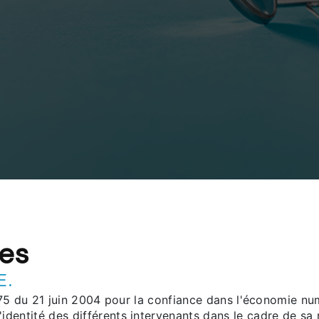
les
E.
575 du 21 juin 2004 pour la confiance dans l'économie numé
'identité des différents intervenants dans le cadre de sa r