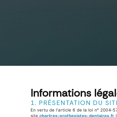
Informations léga
1. PRÉSENTATION DU SIT
En vertu de l'article 6 de la loi n° 2004-
site
chartres-prothesistes-dentaires.fr
l