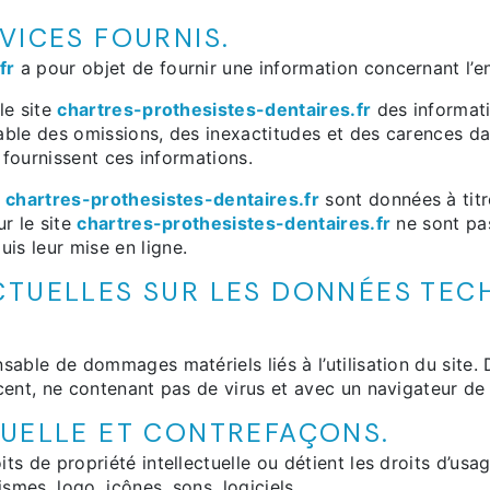
VICES FOURNIS.
fr
a pour objet de fournir une information concernant l’en
le site
chartres-prothesistes-dentaires.fr
des informati
able des omissions, des inexactitudes et des carences dan
i fournissent ces informations.
e
chartres-prothesistes-dentaires.fr
sont données à titre
ur le site
chartres-prothesistes-dentaires.fr
ne sont pas
is leur mise en ligne.
CTUELLES SUR LES DONNÉES TEC
sable de dommages matériels liés à l’utilisation du site. De
écent, ne contenant pas de virus et avec un navigateur de
TUELLE ET CONTREFAÇONS.
ts de propriété intellectuelle ou détient les droits d’usa
smes, logo, icônes, sons, logiciels.