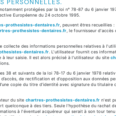
ES PERSONNELLES.
notamment protégées par la loi n° 78-87 du 6 janvier 197
irective Européenne du 24 octobre 1995.
es-prothesistes-dentaires.fr
, peuvent êtres recueillies :
rtres-prothesistes-dentaires.fr
, le fournisseur d'accès 
 collecte des informations personnelles relatives à l'util
othesistes-dentaires.fr
. L'utilisateur fournit ces infor
leur saisie. Il est alors précisé à l'utilisateur du site
ch
ions.
 38 et suivants de la loi 78-17 du 6 janvier 1978 relative
it d’accès, de rectification et d’opposition aux données p
e copie du titre d’identité avec signature du titulaire d
ateur du site
chartres-prothesistes-dentaires.fr
n'est pu
t quelconque à des tiers. Seule l'hypothèse du rachat de
ormations à l'éventuel acquéreur qui serait à son tour te