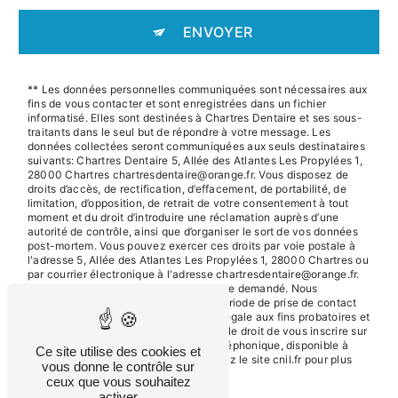
ENVOYER
** Les données personnelles communiquées sont nécessaires aux
fins de vous contacter et sont enregistrées dans un fichier
informatisé. Elles sont destinées à Chartres Dentaire et ses sous-
traitants dans le seul but de répondre à votre message. Les
données collectées seront communiquées aux seuls destinataires
suivants: Chartres Dentaire 5, Allée des Atlantes Les Propylées 1,
28000 Chartres chartresdentaire@orange.fr. Vous disposez de
droits d’accès, de rectification, d’effacement, de portabilité, de
limitation, d’opposition, de retrait de votre consentement à tout
moment et du droit d’introduire une réclamation auprès d’une
autorité de contrôle, ainsi que d’organiser le sort de vos données
post-mortem. Vous pouvez exercer ces droits par voie postale à
l'adresse 5, Allée des Atlantes Les Propylées 1, 28000 Chartres ou
par courrier électronique à l'adresse chartresdentaire@orange.fr.
Un justificatif d'identité pourra vous être demandé. Nous
conservons vos données pendant la période de prise de contact
puis pendant la durée de prescription légale aux fins probatoires et
de gestion des contentieux. Vous avez le droit de vous inscrire sur
la liste d'opposition au démarchage téléphonique, disponible à
Ce site utilise des cookies et
cette adresse:
Bloctel.gouv.fr
. Consultez le site cnil.fr pour plus
vous donne le contrôle sur
d’informations sur vos droits.
ceux que vous souhaitez
activer