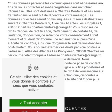
** Les données personnelles communiquées sont nécessaires aux
fins de vous contacter et sont enregistrées dans un fichier
informatisé. Elles sont destinées à Chartres Dentaire et ses sous-
traitants dans le seul but de répondre à votre message. Les
données collectées seront communiquées aux seuls destinataires
suivants: Chartres Dentaire 5, Allée des Atlantes Les Propylées 1,
28000 Chartres chartresdentaire@orange.fr. Vous disposez de
droits d’accès, de rectification, d’effacement, de portabilité, de
limitation, d’opposition, de retrait de votre consentement à tout
moment et du droit d’introduire une réclamation auprès d’une
autorité de contrôle, ainsi que d’organiser le sort de vos données
post-mortem. Vous pouvez exercer ces droits par voie postale à
l'adresse 5, Allée des Atlantes Les Propylées 1, 28000 Chartres ou
par courrier électronique à l'adresse chartresdentaire@orange.fr.
Un justificatif d'identité pourra vous être demandé. Nous
conservons vos données pendant la période de prise de contact
puis pendant la durée de prescription légale aux fins probatoires et
de gestion des contentieux. Vous avez le droit de vous inscrire sur
la liste d'opposition au démarchage téléphonique, disponible à
Ce site utilise des cookies et
cette adresse:
Bloctel.gouv.fr
. Consultez le site cnil.fr pour plus
vous donne le contrôle sur
d’informations sur vos droits.
ceux que vous souhaitez
activer
Tout accepter
RECHERCHES FRÉQUENTES