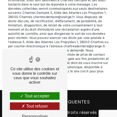
informatisé. Elles sont destinées à Chartres Dentaire et ses sous-
traitants dans le seul but de répondre à votre message. Les
données collectées seront communiquées aux seuls destinataires
suivants: Chartres Dentaire 5, Allée des Atlantes Les Propylées 1,
28000 Chartres chartresdentaire@orange.fr. Vous disposez de
droits d’accès, de rectification, d’effacement, de portabilité, de
limitation, d’opposition, de retrait de votre consentement à tout
moment et du droit d’introduire une réclamation auprès d’une
autorité de contrôle, ainsi que d’organiser le sort de vos données
post-mortem. Vous pouvez exercer ces droits par voie postale à
l'adresse 5, Allée des Atlantes Les Propylées 1, 28000 Chartres ou
par courrier électronique à l'adresse chartresdentaire@orange.fr.
Un justificatif d'identité pourra vous être demandé. Nous
conservons vos données pendant la période de prise de contact
puis pendant la durée de prescription légale aux fins probatoires et
de gestion des contentieux. Vous avez le droit de vous inscrire sur
la liste d'opposition au démarchage téléphonique, disponible à
Ce site utilise des cookies et
cette adresse:
Bloctel.gouv.fr
. Consultez le site cnil.fr pour plus
vous donne le contrôle sur
d’informations sur vos droits.
ceux que vous souhaitez
activer
Tout accepter
RECHERCHES FRÉQUENTES
Tout refuser
©
Vistalid
- 2026 - Tous droits réservés -
Personnaliser