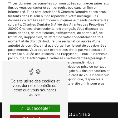
** Les données personnelles communiquées sont nécessaires aux
fins de vous contacter et sont enregistrées dans un fichier
informatisé. Elles sont destinées à Chartres Dentaire et ses sous-
traitants dans le seul but de répondre à votre message. Les
données collectées seront communiquées aux seuls destinataires
suivants: Chartres Dentaire 5, Allée des Atlantes Les Propylées 1,
28000 Chartres chartresdentaire@orange.fr. Vous disposez de
droits d’accès, de rectification, d’effacement, de portabilité, de
limitation, d’opposition, de retrait de votre consentement à tout
moment et du droit d’introduire une réclamation auprès d’une
autorité de contrôle, ainsi que d’organiser le sort de vos données
post-mortem. Vous pouvez exercer ces droits par voie postale à
l'adresse 5, Allée des Atlantes Les Propylées 1, 28000 Chartres ou
par courrier électronique à l'adresse chartresdentaire@orange.fr.
Un justificatif d'identité pourra vous être demandé. Nous
conservons vos données pendant la période de prise de contact
puis pendant la durée de prescription légale aux fins probatoires et
de gestion des contentieux. Vous avez le droit de vous inscrire sur
la liste d'opposition au démarchage téléphonique, disponible à
Ce site utilise des cookies et
cette adresse:
Bloctel.gouv.fr
. Consultez le site cnil.fr pour plus
vous donne le contrôle sur
d’informations sur vos droits.
ceux que vous souhaitez
activer
Tout accepter
RECHERCHES FRÉQUENTES