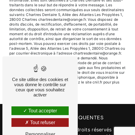
informatisé. Elles sont destinées à Chartres Dentaire et ses sous-
traitants dans le seul but de répondre à votre message. Les
données collectées seront communiquées aux seuls destinataires
suivants: Chartres Dentaire 5, Allée des Atlantes Les Propylées 1,
28000 Chartres chartresdentaire@orange.fr. Vous disposez de
droits d’accès, de rectification, d’effacement, de portabilité, de
limitation, d’opposition, de retrait de votre consentement à tout
moment et du droit d’introduire une réclamation auprès d’une
autorité de contrôle, ainsi que d’organiser le sort de vos données
post-mortem. Vous pouvez exercer ces droits par voie postale à
l'adresse 5, Allée des Atlantes Les Propylées 1, 28000 Chartres ou
par courrier électronique à l'adresse chartresdentaire@orange.fr.
Un justificatif d'identité pourra vous être demandé. Nous
conservons vos données pendant la période de prise de contact
puis pendant la durée de prescription légale aux fins probatoires et
de gestion des contentieux. Vous avez le droit de vous inscrire sur
la liste d'opposition au démarchage téléphonique, disponible à
Ce site utilise des cookies et
cette adresse:
Bloctel.gouv.fr
. Consultez le site cnil.fr pour plus
vous donne le contrôle sur
d’informations sur vos droits.
ceux que vous souhaitez
activer
Tout accepter
RECHERCHES FRÉQUENTES
Tout refuser
©
Vistalid
- 2026 - Tous droits réservés -
Personnaliser