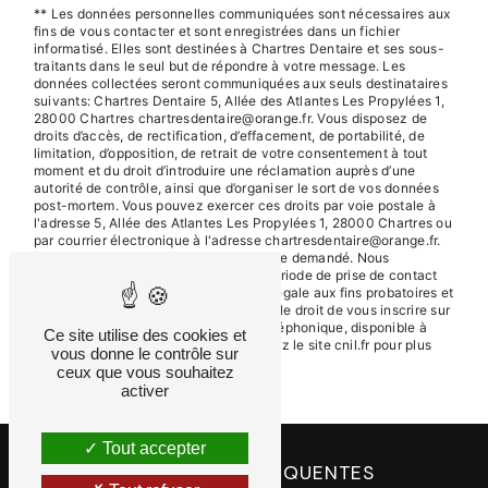
** Les données personnelles communiquées sont nécessaires aux
fins de vous contacter et sont enregistrées dans un fichier
informatisé. Elles sont destinées à Chartres Dentaire et ses sous-
traitants dans le seul but de répondre à votre message. Les
données collectées seront communiquées aux seuls destinataires
suivants: Chartres Dentaire 5, Allée des Atlantes Les Propylées 1,
28000 Chartres chartresdentaire@orange.fr. Vous disposez de
droits d’accès, de rectification, d’effacement, de portabilité, de
limitation, d’opposition, de retrait de votre consentement à tout
moment et du droit d’introduire une réclamation auprès d’une
autorité de contrôle, ainsi que d’organiser le sort de vos données
post-mortem. Vous pouvez exercer ces droits par voie postale à
l'adresse 5, Allée des Atlantes Les Propylées 1, 28000 Chartres ou
par courrier électronique à l'adresse chartresdentaire@orange.fr.
Un justificatif d'identité pourra vous être demandé. Nous
conservons vos données pendant la période de prise de contact
puis pendant la durée de prescription légale aux fins probatoires et
de gestion des contentieux. Vous avez le droit de vous inscrire sur
la liste d'opposition au démarchage téléphonique, disponible à
Ce site utilise des cookies et
cette adresse:
Bloctel.gouv.fr
. Consultez le site cnil.fr pour plus
vous donne le contrôle sur
d’informations sur vos droits.
ceux que vous souhaitez
activer
Tout accepter
RECHERCHES FRÉQUENTES