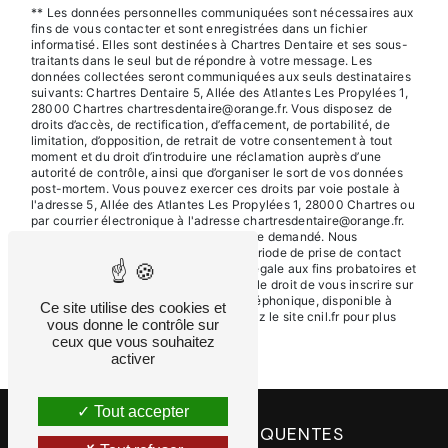
** Les données personnelles communiquées sont nécessaires aux
fins de vous contacter et sont enregistrées dans un fichier
informatisé. Elles sont destinées à Chartres Dentaire et ses sous-
traitants dans le seul but de répondre à votre message. Les
données collectées seront communiquées aux seuls destinataires
suivants: Chartres Dentaire 5, Allée des Atlantes Les Propylées 1,
28000 Chartres chartresdentaire@orange.fr. Vous disposez de
droits d’accès, de rectification, d’effacement, de portabilité, de
limitation, d’opposition, de retrait de votre consentement à tout
moment et du droit d’introduire une réclamation auprès d’une
autorité de contrôle, ainsi que d’organiser le sort de vos données
post-mortem. Vous pouvez exercer ces droits par voie postale à
l'adresse 5, Allée des Atlantes Les Propylées 1, 28000 Chartres ou
par courrier électronique à l'adresse chartresdentaire@orange.fr.
Un justificatif d'identité pourra vous être demandé. Nous
conservons vos données pendant la période de prise de contact
puis pendant la durée de prescription légale aux fins probatoires et
de gestion des contentieux. Vous avez le droit de vous inscrire sur
la liste d'opposition au démarchage téléphonique, disponible à
Ce site utilise des cookies et
cette adresse:
Bloctel.gouv.fr
. Consultez le site cnil.fr pour plus
vous donne le contrôle sur
d’informations sur vos droits.
ceux que vous souhaitez
activer
Tout accepter
RECHERCHES FRÉQUENTES