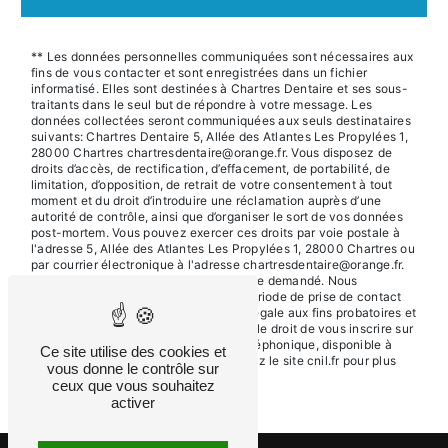
** Les données personnelles communiquées sont nécessaires aux
fins de vous contacter et sont enregistrées dans un fichier
informatisé. Elles sont destinées à Chartres Dentaire et ses sous-
traitants dans le seul but de répondre à votre message. Les
données collectées seront communiquées aux seuls destinataires
suivants: Chartres Dentaire 5, Allée des Atlantes Les Propylées 1,
28000 Chartres chartresdentaire@orange.fr. Vous disposez de
droits d’accès, de rectification, d’effacement, de portabilité, de
limitation, d’opposition, de retrait de votre consentement à tout
moment et du droit d’introduire une réclamation auprès d’une
autorité de contrôle, ainsi que d’organiser le sort de vos données
post-mortem. Vous pouvez exercer ces droits par voie postale à
l'adresse 5, Allée des Atlantes Les Propylées 1, 28000 Chartres ou
par courrier électronique à l'adresse chartresdentaire@orange.fr.
Un justificatif d'identité pourra vous être demandé. Nous
conservons vos données pendant la période de prise de contact
puis pendant la durée de prescription légale aux fins probatoires et
de gestion des contentieux. Vous avez le droit de vous inscrire sur
la liste d'opposition au démarchage téléphonique, disponible à
Ce site utilise des cookies et
cette adresse:
Bloctel.gouv.fr
. Consultez le site cnil.fr pour plus
vous donne le contrôle sur
d’informations sur vos droits.
ceux que vous souhaitez
activer